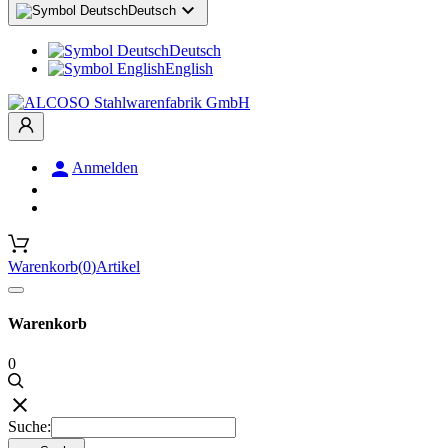

Deutsch
Deutsch
English

Anmelden
Warenkorb
(
0
)
Artikel
Warenkorb
0

Suche: