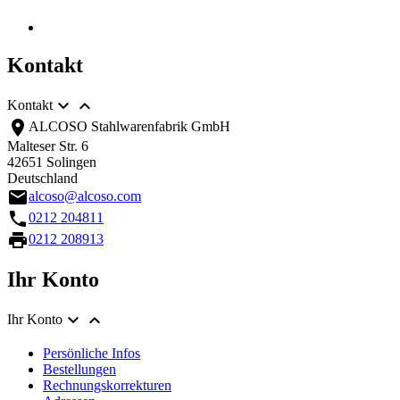
Kontakt


Kontakt
location_on
ALCOSO Stahlwarenfabrik GmbH
Malteser Str. 6
42651 Solingen
Deutschland
email
alcoso@alcoso.com
call
0212 204811
print
0212 208913
Ihr Konto


Ihr Konto
Persönliche Infos
Bestellungen
Rechnungskorrekturen