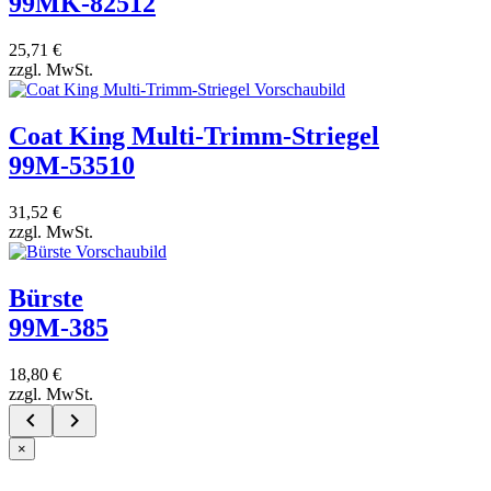
99MK-82512
25,71 €
zzgl. MwSt.
Coat King Multi-Trimm-Striegel
99M-53510
31,52 €
zzgl. MwSt.
Bürste
99M-385
18,80 €
zzgl. MwSt.


×