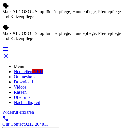
local_offer
Mars ALCOSO - Shop für Tierpflege, Hundepflege, Pferdepflege
und Katzenpflege
local_offer
Mars ALCOSO - Shop für Tierpflege, Hundepflege, Pferdepflege
und Katzenpflege


Menü
Neuheiten
NEU
Onlineshop
Download
Videos
Rassen
Über uns
Nachhaltigkeit
Widerruf erklären

Our Contact
0212 204811