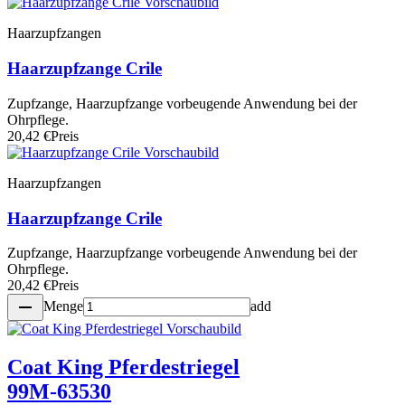
Haarzupfzangen
Haarzupfzange Crile
Zupfzange, Haarzupfzange vorbeugende Anwendung bei der
Ohrpflege.
20,42 €
Preis
Haarzupfzangen
Haarzupfzange Crile
Zupfzange, Haarzupfzange vorbeugende Anwendung bei der
Ohrpflege.
20,42 €
Preis
remove
Menge
add
Coat King Pferdestriegel
99M-63530