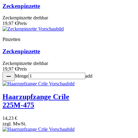
Zeckenpinzette
Zeckenpinzette drehbar
19,97 €
Preis
Pinzetten
Zeckenpinzette
Zeckenpinzette drehbar
19,97 €
Preis
remove
Menge
add
Haarzupfzange Crile
225M-475
14,23 €
zzgl. MwSt.