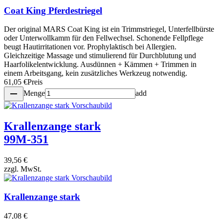
Coat King Pferdestriegel
Der original MARS Coat King ist ein Trimmstriegel, Unterfellbürste
oder Unterwollkamm für den Fellwechsel. Schonende Fellpflege
beugt Hautirritationen vor. Prophylaktisch bei Allergien.
Gleichzeitige Massage und stimulierend für Durchblutung und
Haarfolikelentwicklung. Ausdünnen + Kämmen + Trimmen in
einem Arbeitsgang, kein zusätzliches Werkzeug notwendig.
61,05 €
Preis
remove
Menge
add
Krallenzange stark
99M-351
39,56 €
zzgl. MwSt.
Krallenzange stark
47,08 €