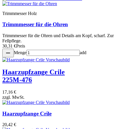
Trimmmesser Holz
Trimmmesser für die Ohren
Trimmmesser für die Ohren und Details am Kopf, scharf. Zur
Fellpflege.
30,31 €
Preis
remove
Menge
add
Haarzupfzange Crile
225M-476
17,16 €
zzgl. MwSt.
Haarzupfzange Crile
20,42 €