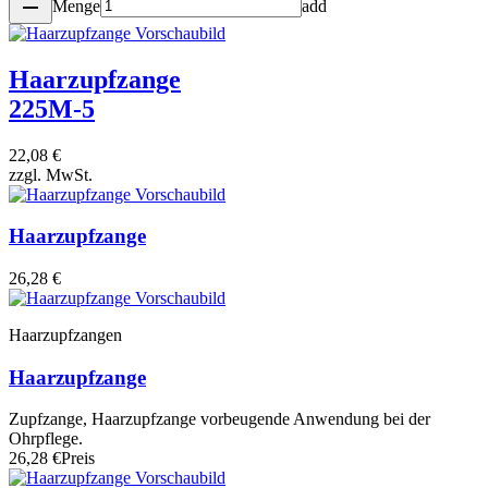
remove
Menge
add
Haarzupfzange
225M-5
22,08 €
zzgl. MwSt.
Haarzupfzange
26,28 €
Haarzupfzangen
Haarzupfzange
Zupfzange, Haarzupfzange vorbeugende Anwendung bei der
Ohrpflege.
26,28 €
Preis